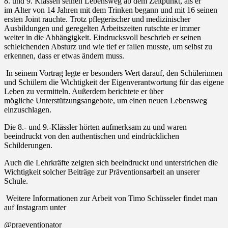
8. und 9. Klassen seinen Lebensweg ab dem Zeitpunkt, als er
im
Alter von 14 Jahren mit dem Trinken begann und mit 16 seinen
ersten Joint rauchte. Trotz
pflegerischer und medizinischer
Ausbildungen und geregelten Arbeitszeiten rutschte er immer
weiter
in die Abhängigkeit. Eindrucksvoll beschrieb er seinen
schleichenden Absturz und wie tief er fallen
musste, um selbst zu
erkennen, dass er etwas ändern muss.
In seinem Vortrag legte er besonders Wert darauf, den Schülerinnen
und Schülern die Wichtigkeit
der Eigenverantwortung für das eigene
Leben zu vermitteln. Außerdem berichtete er über
mögliche
Unterstützungsangebote, um einen neuen Lebensweg
einzuschlagen.
Die 8.- und 9.-Klässler hörten aufmerksam zu und waren
beeindruckt von den authentischen und
eindrücklichen
Schilderungen.
Auch die Lehrkräfte zeigten sich beeindruckt und unterstrichen die
Wichtigkeit solcher Beiträge zur
Präventionsarbeit an unserer
Schule.
Weitere Informationen zur Arbeit von Timo Schüsseler findet man
auf Instagram unter
@praeventionator