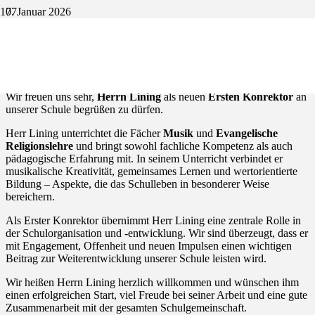
7. Januar 2026
Unser neuer erster Konrektor ist da! Herzlich
willkommen, Herr Lining!
Wir freuen uns sehr,
Herrn Lining
als neuen
Ersten Konrektor
an
unserer Schule begrüßen zu dürfen.
Herr Lining unterrichtet die Fächer
Musik
und
Evangelische
Religionslehre
und bringt sowohl fachliche Kompetenz als auch
pädagogische Erfahrung mit. In seinem Unterricht verbindet er
musikalische Kreativität, gemeinsames Lernen und wertorientierte
Bildung – Aspekte, die das Schulleben in besonderer Weise
bereichern.
Als Erster Konrektor übernimmt Herr Lining eine zentrale Rolle in
der Schulorganisation und -entwicklung. Wir sind überzeugt, dass er
mit Engagement, Offenheit und neuen Impulsen einen wichtigen
Beitrag zur Weiterentwicklung unserer Schule leisten wird.
Wir heißen Herrn Lining herzlich willkommen und wünschen ihm
einen erfolgreichen Start, viel Freude bei seiner Arbeit und eine gute
Zusammenarbeit mit der gesamten Schulgemeinschaft.