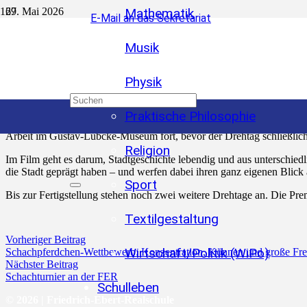
27. Mai 2026
Mathematik
E-Mail an das Sekretariat
Musik
Film-AG startet Dreharbeiten zum
Physik
Kamera an, Klappe – und Action! Am vergangenen Donnerstag ist die 
Martin-Luther-Hauptschule entsteht im Rahmen des 800-jährigen St
Praktische Philosophie
Der erste Drehtag hatte direkt einige besondere Stationen zu bieten:
Arbeit im Gustav-Lübcke-Museum fort, bevor der Drehtag schließlich 
Religion
Im Film geht es darum, Stadtgeschichte lebendig und aus unterschi
die Stadt geprägt haben – und werfen dabei ihren ganz eigenen Blic
Sport
Bis zur Fertigstellung stehen noch zwei weitere Drehtage an. Die Prem
Textilgestaltung
Vorheriger Beitrag
Wirtschaft/Politik (WiPo)
Schachpferdchen-Wettbewerb: Konzentration, Können und große Fr
Nächster Beitrag
Schachturnier an der FER
Schulleben
© 2026 | Friedrich-Ebert-Realschule