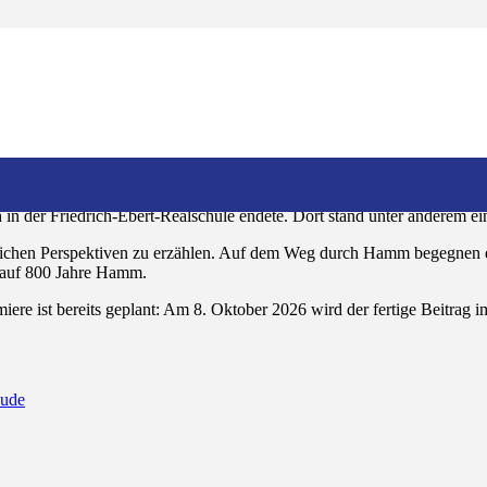
 Stadtjubiläum
Film-AG der Friedrich-Ebert-Realschule in die Dreharbeiten zu ihrem 
adtjubiläums von Hamm der dokumentarische Beitrag „800 Jahre, X Ge
 Los ging es am Morgen im Büro des Oberbürgermeisters Marc Herter, de
in der Friedrich-Ebert-Realschule endete. Dort stand unter anderem ei
edlichen Perspektiven zu erzählen. Auf dem Weg durch Hamm begegnen 
k auf 800 Jahre Hamm.
iere ist bereits geplant: Am 8. Oktober 2026 wird der fertige Beitrag 
eude