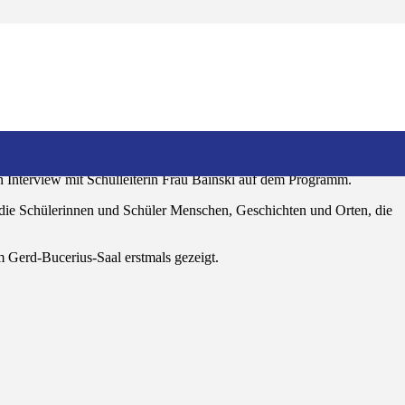
neuen Filmprojekt gestartet. Gemeinsam mit der Klasse 5b der
schichten – Stadtgeschichte Hamm: Checkst du?“.
r sich Zeit für ein Interview nahm. Danach führte das Filmteam seine
n Interview mit Schulleiterin Frau Bainski auf dem Programm.
die Schülerinnen und Schüler Menschen, Geschichten und Orten, die
im Gerd-Bucerius-Saal erstmals gezeigt.