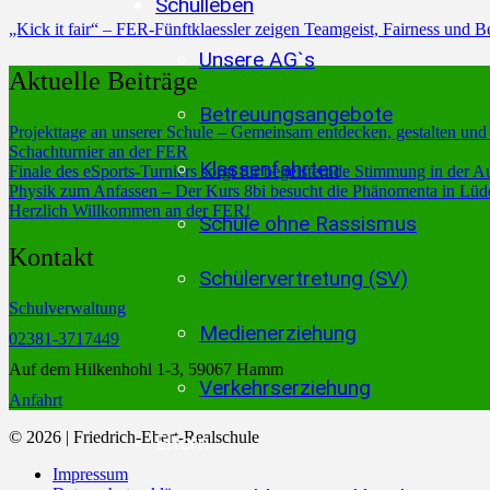
Schulleben
„Kick it fair“ – FER-Fünftklaessler zeigen Teamgeist, Fairness und B
Unsere AG`s
Aktuelle Beiträge
Betreuungsangebote
Projekttage an unserer Schule – Gemeinsam entdecken, gestalten und
Schachturnier an der FER
Klassenfahrten
Finale des eSports-Turniers sorgt für begeisternde Stimmung in der A
Physik zum Anfassen – Der Kurs 8bi besucht die Phänomenta in Lüd
Herzlich Willkommen an der FER!
Schule ohne Rassismus
Kontakt
Schülervertretung (SV)
Schulverwaltung
Medienerziehung
02381-3717449
Auf dem Hilkenhohl 1-3, 59067 Hamm
Verkehrserziehung
Anfahrt
© 2026 | Friedrich-Ebert-Realschule
Eltern
Impressum